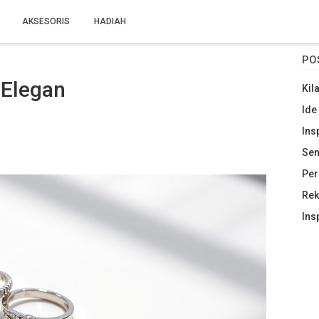
AKSESORIS
HADIAH
PO
 Elegan
Kil
Ide
Ins
Sen
Per
Rek
Ins