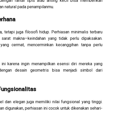
dengan rantai tipis atau anting kecil bisa memberikan
n natural pada penampilanmu.
erhana
 tetapi juga filosofi hidup. Perhiasan minimalis terbaru
sarat makna—keindahan yang tidak perlu dipaksakan.
 yang cermat, mencerminkan kecanggihan tanpa perlu
 ini karena ingin menampilkan esensi diri mereka yang
g dengan desain geometris bisa menjadi simbol dari
ungsionalitas
l dan elegan juga memiliki nilai fungsional yang tinggi.
n digunakan, perhiasan ini cocok untuk dikenakan sehari-